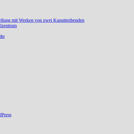
ellung mit Werken von zwei Kunsttreibenden
lzentrum
aße
dPress