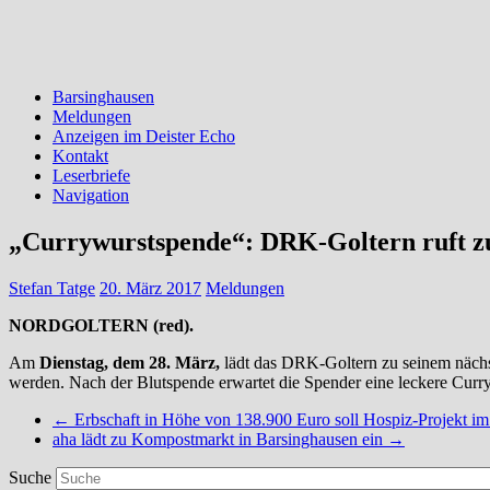
Barsinghausen
Meldungen
Anzeigen im Deister Echo
Kontakt
Leserbriefe
Navigation
„Currywurstspende“: DRK-Goltern ruft zu
Stefan Tatge
20. März 2017
Meldungen
NORDGOLTERN (red).
Am
Dienstag, dem 28. März,
lädt das DRK-Goltern zu seinem näch
werden. Nach der Blutspende erwartet die Spender eine leckere Cur
←
Erbschaft in Höhe von 138.900 Euro soll Hospiz-Projekt i
aha lädt zu Kompostmarkt in Barsinghausen ein
→
Suche