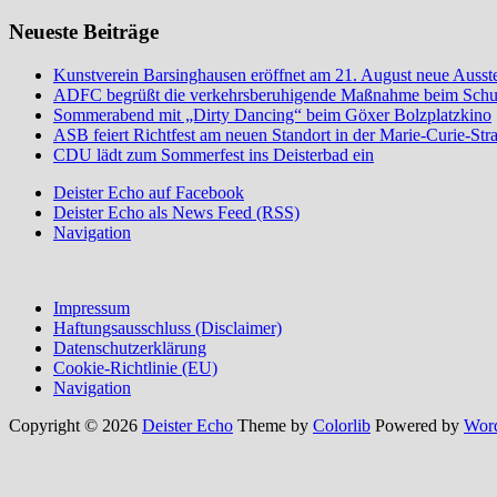
Neueste Beiträge
Kunstverein Barsinghausen eröffnet am 21. August neue Ausst
ADFC begrüßt die verkehrsberuhigende Maßnahme beim Schu
Sommerabend mit „Dirty Dancing“ beim Göxer Bolzplatzkino
ASB feiert Richtfest am neuen Standort in der Marie-Curie-Str
CDU lädt zum Sommerfest ins Deisterbad ein
Deister Echo auf Facebook
Deister Echo als News Feed (RSS)
Navigation
Impressum
Haftungsausschluss (Disclaimer)
Datenschutzerklärung
Cookie-Richtlinie (EU)
Navigation
Copyright © 2026
Deister Echo
Theme by
Colorlib
Powered by
Wor