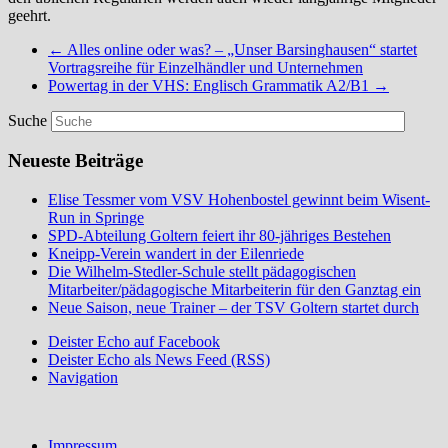
geehrt.
←
Alles online oder was? – „Unser Barsinghausen“ startet
Vortragsreihe für Einzelhändler und Unternehmen
Powertag in der VHS: Englisch Grammatik A2/B1
→
Suche
Neueste Beiträge
Elise Tessmer vom VSV Hohenbostel gewinnt beim Wisent-
Run in Springe
SPD-Abteilung Goltern feiert ihr 80-jähriges Bestehen
Kneipp-Verein wandert in der Eilenriede
Die Wilhelm-Stedler-Schule stellt pädagogischen
Mitarbeiter/pädagogische Mitarbeiterin für den Ganztag ein
Neue Saison, neue Trainer – der TSV Goltern startet durch
Deister Echo auf Facebook
Deister Echo als News Feed (RSS)
Navigation
Impressum