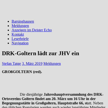
Barsinghausen
Meldungen
Anzeigen im Deister Echo
Kontakt
Leserbriefe
Navigation
DRK-Goltern lädt zur JHV ein
Stefan Tatge
3. März 2019
Meldungen
GROßGOLTERN (red).
Die diesjährige
Jahreshauptversammlung des DRK-
Ortsvereins Goltern findet am 20. März
um 16 Uhr in der
Begegnungsstätte in Großgoltern, Hauptstraße 66, st
att. Neben
den üblichen Regularien werden auch wieder langjährige Mitglieder