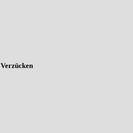
 Verzücken
 im nichtöffentlichen Teil des Wisentgeheges über die Wiese – die er
n der Inobhutnahme hat Susi ihre Tage ausschließlich im Stall verbrach
äter durfte das Kälbchen unter Aufsicht auf die Wiese. Inzwischen verbr