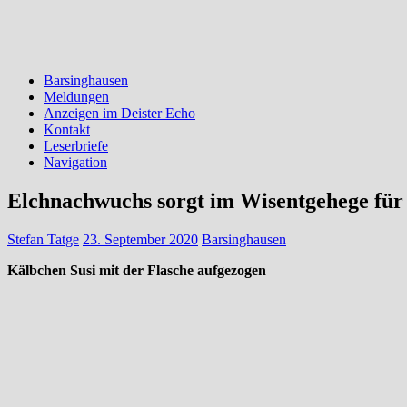
Barsinghausen
Meldungen
Anzeigen im Deister Echo
Kontakt
Leserbriefe
Navigation
Elchnachwuchs sorgt im Wisentgehege für
Stefan Tatge
23. September 2020
Barsinghausen
Kälbchen Susi mit der Flasche aufgezogen
SPRINGE (red). Fröhlich und ungestüm tobt das kleine Elchbaby Susi
Hennig, ihrem Ziehvater. Der zieht sie mit der Flasche auf. Zu Begin
als Kälte, stellt Hitze sogar für erwachsene Elche ein Problem dar. Sp
den Stall aufsucht oder draußen ist.