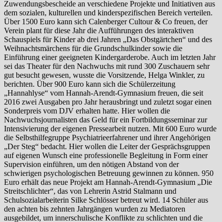
Zuwendungsbescheide an verschiedene Projekte und Initiativen aus
dem sozialen, kulturellen und kinderspezifischen Bereich verteilen.
Über 1500 Euro kann sich Calenberger Cultour & Co freuen, der
Verein plant für diese Jahr die Aufführungen des interaktiven
Schauspiels für Kinder ab drei Jahren „Das Obstgärtchen“ und des
Weihnachtsmärchens für die Grundschulkinder sowie die
Einführung einer geeigneten Kindergarderobe. Auch im letzten Jahr
sei das Theater für den Nachwuchs mit rund 300 Zuschauern sehr
gut besucht gewesen, wusste die Vorsitzende, Helga Winkler, zu
berichten. Über 900 Euro kann sich die Schülerzeitung
„Hannahlyse“ vom Hannah-Arendt-Gymnasium freuen, die seit
2016 zwei Ausgaben pro Jahr herausbringt und zuletzt sogar einen
Sonderpreis vom DJV erhalten hatte. Hier wollen die
Nachwuchsjournalisten das Geld für ein Fortbildungsseminar zur
Intensivierung der eigenen Pressearbeit nutzen. Mit 600 Euro wurde
die Selbsthilfegruppe Psychiatrieerfahrener und ihrer Angehörigen
„Der Steg“ bedacht. Hier wollen die Leiter der Gesprächsgruppen
auf eigenen Wunsch eine professionelle Begleitung in Form einer
Supervision einführen, um den nötigen Abstand von der
schwierigen psychologischen Betreuung gewinnen zu können. 950
Euro erhält das neue Projekt am Hannah-Arendt-Gymnasium „Die
Streitschlichter“, das von Lehrerin Astrid Stalmann und
Schulsozialarbeiterin Silke Schlösser betreut wird. 14 Schüler aus
den achten bis zehnten Jahrgängen wurden zu Mediatoren
ausgebildet, um innerschulische Konflikte zu schlichten und die