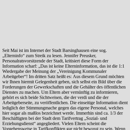
Seit Mai ist im Internet der Stadt Barsinghausen eine sog.
„Elterninfo“ zum Streik zu lesen. Jennifer Preusker,
Personalratsvorsitzende der Stadt, kritisiert diese Form der
Information scharf: „Das ist keine Elterninformation, das ist die 1:1
Wiedergabe der Meinung der „Vereinigung Kommunaler
Arbeitgeber“! Im dritten Satz heißt es: Aus diesem Grund möchten
wir Ihnen hiermit Gelegenheit geben, sich selbst ein Bild über die
Forderungen der Gewerkschaften und die Gehälter des öffentlichen
Dienstes zu machen. Um Eltern aber vernünftig zu informieren,
gehört es sich beide Sichtweisen, die der verdi und die der
Arbeitgeberseite, zu veröffentlichen. Die einseitige Information dient
lediglich der Stimmungmache gegen das eigene Personal, welches
hier sogar als maßlos bezeichnet werde. Immerhin sind ca. 1/3 der
Beschäftigten bei der Stadt dem Tarifvertrag „Sozial- und
Erziehungsdienst“ angegliedert. Vielen Eltern scheint die
Vorgehensweise in Tarifkonflikten gar nicht bewusst zu sein. Wenn