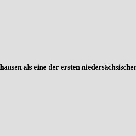
hausen als eine der ersten niedersächsische
ra zu Ende: Die Polizeibeamtin Regine Eikhoff eine der ersten Frauen 
 verabschiedet. Mit ihr verlässt ein echtes Original die Dienststelle. 
tzpolizei in Niedersachsen antraten. Nach einer kurzen Zeit bei der Ber
z- zur Kriminalpolizei in die KPI Hameln zu wechseln, zeigte ihr schne