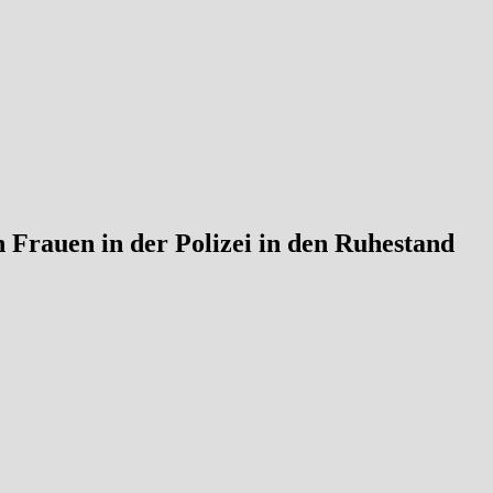
n Frauen in der Polizei in den Ruhestand
im Dienst der Schutzpolizei Niedersachsen, wurde nun von
Ihr Weg bei der Polizei begann am 1. April 1981. Damals gehörte
eitschaftspolizei und einer kurzen Station in Ronnenberg wechselte sie
ll, wo ihr Herz wirklich schlug: Es zog sie zurück in den