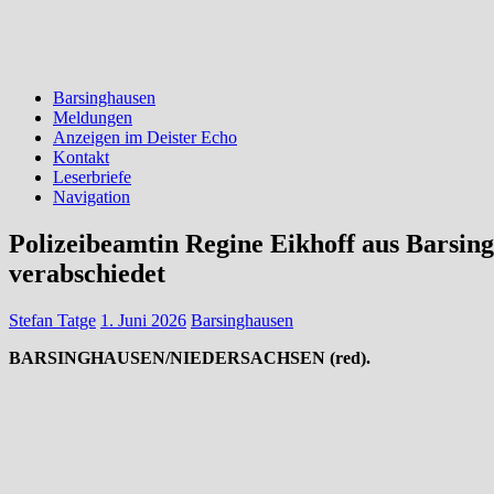
Barsinghausen
Meldungen
Anzeigen im Deister Echo
Kontakt
Leserbriefe
Navigation
Polizeibeamtin Regine Eikhoff aus Barsing
verabschiedet
Stefan Tatge
1. Juni 2026
Barsinghausen
BARSINGHAUSEN/NIEDERSACHSEN (red).
Nach fast 43 Dienstjahren geht bei der Polizei Barsinghausen eine Ä
Polizeipräsidentin Gwendolin von der Osten offiziell in den Ruhestand
Regine Eikhoff zu den Pionierinnen, die als erste Frauen bei der Schu
im Jahr 1984 nach Barsinghausen. Ein späterer Versuch, von der Schut