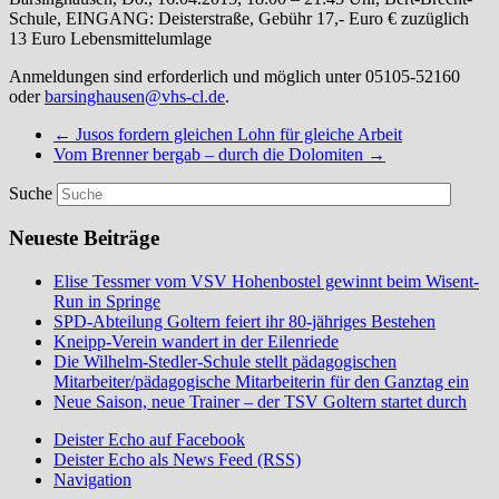
Schule, EINGANG: Deisterstraße, Gebühr 17,- Euro € zuzüglich
13 Euro Lebensmittelumlage
Anmeldungen sind erforderlich und möglich unter 05105-52160
oder
barsinghausen@vhs-cl.de
.
←
Jusos fordern gleichen Lohn für gleiche Arbeit
Vom Brenner bergab – durch die Dolomiten
→
Suche
Neueste Beiträge
Elise Tessmer vom VSV Hohenbostel gewinnt beim Wisent-
Run in Springe
SPD-Abteilung Goltern feiert ihr 80-jähriges Bestehen
Kneipp-Verein wandert in der Eilenriede
Die Wilhelm-Stedler-Schule stellt pädagogischen
Mitarbeiter/pädagogische Mitarbeiterin für den Ganztag ein
Neue Saison, neue Trainer – der TSV Goltern startet durch
Deister Echo auf Facebook
Deister Echo als News Feed (RSS)
Navigation