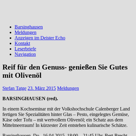
Barsinghausen
Meldungen
Anzeigen im Deister Echo
Kontakt
Leserbriefe
Navigation
Reif für den Genuss- genießen Sie Gutes
mit Olivenöl
Stefan Tatge
23. März 2015
Meldungen
BARSINGHAUSEN (red).
In einem Kochseminar mit der Volkshochschule Calenberger Land
fertigen Sie Spezialitäten hinter Glas – Pesto, eingelegtes Gemüse,
Käse oder Tofu – mit wertvollem Olivenöl; ein Schatz aus dem
Mittelmeerraum! In kürzester Zeit entstehen kulinarische Schätze.
Barsinghausen, Do., 16.04.2015, 18:00 – 21:45 Uhr, Bert-Brecht-