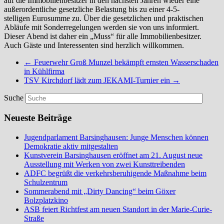
auf die Immobilienbesitzer in den nächsten Jahren wieder eine
außerordentliche gesetzliche Belastung bis zu einer 4-5-
stelligen Eurosumme zu. Über die gesetzlichen und praktischen
Abläufe mit Sonderregelungen werden sie von uns informiert.
Dieser Abend ist daher ein „Muss“ für alle Immobilienbesitzer.
Auch Gäste und Interessenten sind herzlich willkommen.
←
Feuerwehr Groß Munzel bekämpft ernsten Wasserschaden
in Kühlfirma
TSV Kirchdorf lädt zum JEKAMI-Turnier ein
→
Suche
Neueste Beiträge
Jugendparlament Barsinghausen: Junge Menschen können
Demokratie aktiv mitgestalten
Kunstverein Barsinghausen eröffnet am 21. August neue
Ausstellung mit Werken von zwei Kunsttreibenden
ADFC begrüßt die verkehrsberuhigende Maßnahme beim
Schulzentrum
Sommerabend mit „Dirty Dancing“ beim Göxer
Bolzplatzkino
ASB feiert Richtfest am neuen Standort in der Marie-Curie-
Straße