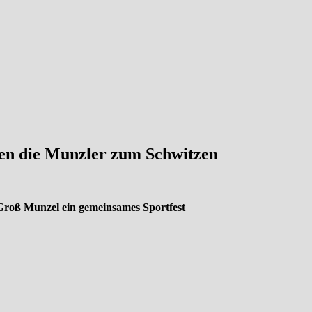
en die Munzler zum Schwitzen
roß Munzel ein gemeinsames Sportfest
ie Vereinsvorsitzenden vom TTC Groß Munzel und von KinderschMUNZ
zler Vereine (Human Soccer Turnier) und die Kinderolymiade zusamme
n beim Riesenkicker gegeneinander an, wobei diese ungewöhnliche Fußba
 erst einmal dafür sorgte, dass sein erhöhter Stuhl näher an das Spielf