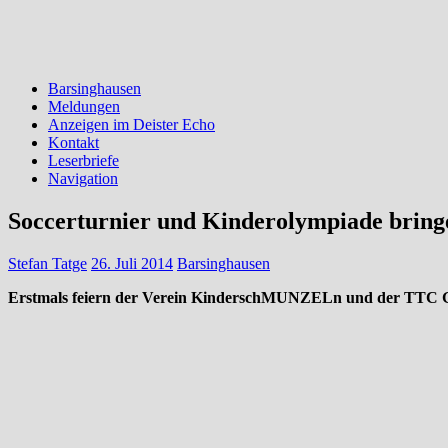
Barsinghausen
Meldungen
Anzeigen im Deister Echo
Kontakt
Leserbriefe
Navigation
Soccerturnier und Kinderolympiade bring
Stefan Tatge
26. Juli 2014
Barsinghausen
Erstmals feiern der Verein KinderschMUNZELn und der TTC G
GROß MUNZEL (ta). Richtig zufrieden waren heute d
gemeinsames Sportevent. Zum ersten Mal fanden das Turnier der Mun
Insgesamt 14 Mannschaften mit je sechs Spielern trate
machten sich die Sportbegeisterten ans Werk, sodass der Schiedsrichter