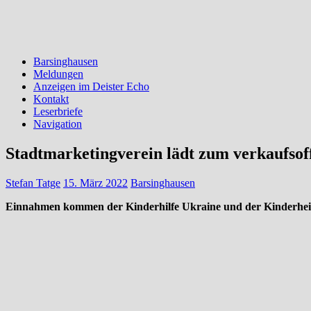
Barsinghausen
Meldungen
Anzeigen im Deister Echo
Kontakt
Leserbriefe
Navigation
Stadtmarketingverein lädt zum verkaufsof
Stefan Tatge
15. März 2022
Barsinghausen
Einnahmen kommen der Kinderhilfe Ukraine und der Kinderheim
BARSINGHAUSEN (red).
Die Geschäfte der Barsinghäuser Innens
Auf der Suche nach einem neuen Frühlings-
Outfit oder anderen
Tren
INS
HERZ – Frühling für die Seele
.
Den
Frühlingsmarkt
mit allen S
Spaß, Floristik, Kunsthandwerk und bunter Unterhaltung
für die gan
Trampolinspringen
können alle
zusammen das Pflaster in der Innenst