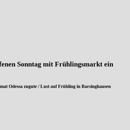
fenen Sonntag mit Frühlingsmarkt ein
at Odessa zugute / Lust auf Frühling in Barsinghausen
tadt öffnen am
kommenden Sonntag, 20. März, von 13 bis 18 Uhr ihre
dideen
überraschen die
Einzelhändler ihr Publikum mit breit gefächert
innen genießen, das ist an
diesem Tag angesagt! Die Besucherinnen un
ze Familie freuen. Auch für die Kleinen wird’s
nicht langweilig: Nach 
adt mit Straßenkreide
verschönern – z.B. mit Blumen, Sonnen und weit