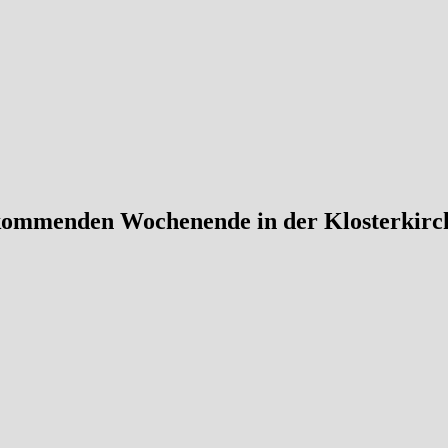
ommenden Wochenende in der Klosterkirch
onakrise verschoben werden. Endlich werden die Konfirmandinnen u
ugendband(e) „Die Band(e)“ unter Leitung von Gerald Pursche und Ol
mesies, Mattis Koops, Lilly Mück, Luca Eliah Müller, Emilie Obitz
 Nara Röming, Josefine Streit und Vincent Wehde konfirmiert. Am So
hn, Malte Harre, Amélie Franziska Lorch, Alicia Porro Martinez, Fyn