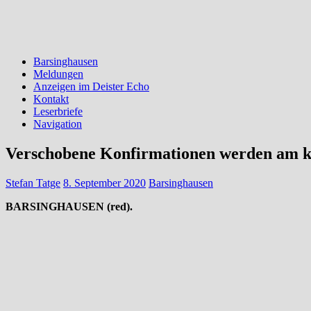
Barsinghausen
Meldungen
Anzeigen im Deister Echo
Kontakt
Leserbriefe
Navigation
Verschobene Konfirmationen werden am k
Stefan Tatge
8. September 2020
Barsinghausen
BARSINGHAUSEN (red).
Leider mussten die Konfirmationen in diesem Jahr wegen der Cor
Pastorin Uta Junginger konfirmiert und gesegnet. Es spielen die J
13.30 Uhr werden Anna Hoffmann, Constanze Kanzenbach, Merle Kem
werden Emely Bauermeister, Kim Jule Homeier, Hannah Lina Pfaffl,
Johanna Buntke, Svenja Finja Grote, Tamara Claudia Hada, Lukas Ha