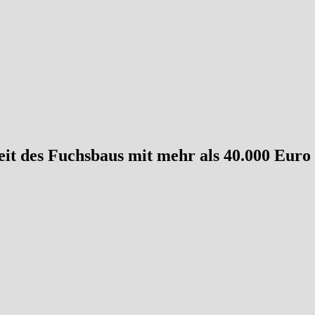
eit des Fuchsbaus mit mehr als 40.000 Euro
igitte Gellert, Kalender-Verantwortliche Karola Bernhards und der Sc
enberger Land seinen Weihnachtskalender heraus. Mittlerweile sind
des Lions Clubs, wie die gespendeten Gelder dem Verein bei seiner U
 war gerade mal zwei Jahre alt, als wir unseren ersten Adventskalen