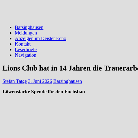
Barsinghausen
Meldungen
Anzeigen im Deister Echo
Kontakt
Leserbriefe
Navigation
Lions Club hat in 14 Jahren die Trauerarb
Stefan Tatge
3. Juni 2026
Barsinghausen
Löwenstarke Spende für den Fuchsbau
Von links: Fuchsbau-Leiterin Gaby Neuber, Lions-Club Präsidentin Br
BARSINGHAUSEN (red). Seit 2013 gibt der Lions Club „Deister“ Cal
gekommen. Im Rahmen eines Besuchs überzeugte sich eine Delegation 
helfen.
Zuverlässige Hilfe, die ankommt:
„Der Lions Club „Deister“