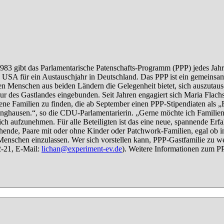
n, egal ob in der Stadt oder auf dem Land. Wichtig sind vor allem Humo
ilie zu werden, kann sich an die Bundesgeschäftsstelle von Experimen
tionen zum PPP gibt es unter
www.bundestag.de/ppp
.
ellung mit Werken von zwei Kunsttreibenden
lzentrum
aße