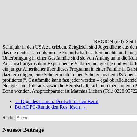
Alleinerziehende, Paare mit oder ohne Kinder oder Patchwork-Familie
anderen Menschen einzulassen. Wer sich vorstellen kann, PPP-Gastfam
0228 95722-21, E-Mail:
lichan@experiment-ev.de
). Weitere Informa
←
Digitales Lernen: Deutsch für den Beruf
Bei ADFC-Runde den Rost lösen
→
Suche
Neueste Beiträge
Kunstverein Barsinghausen eröffnet am 21. August neue Ausst
ADFC begrüßt die verkehrsberuhigende Maßnahme beim Schu
Sommerabend mit „Dirty Dancing“ beim Göxer Bolzplatzkino
ASB feiert Richtfest am neuen Standort in der Marie-Curie-Str
CDU lädt zum Sommerfest ins Deisterbad ein
Deister Echo auf Facebook
Deister Echo als News Feed (RSS)
Navigation
Impressum
Haftungsausschluss (Disclaimer)