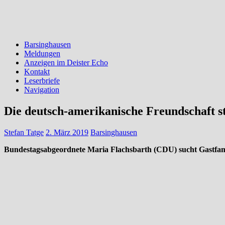
Barsinghausen
Meldungen
Anzeigen im Deister Echo
Kontakt
Leserbriefe
Navigation
Die deutsch-amerikanische Freundschaft s
Stefan Tatge
2. März 2019
Barsinghausen
Bundestagsabgeordnete Maria Flachsbarth (CDU) sucht Gastfam
REGION (red). Seit 1983 gibt das Parlamentarische Patenschafts-Pro
Jugendliche aus den USA für ein Austauschjahr in Deutschland. Das
stärken möchte und jungen Menschen aus beiden Ländern die Gelegenhe
von Anfang an in die Kultur des Gastlandes eingebunden. Seit Jahren 
neugierige und weltoffene Familien zu finden, die ab September eine
in einer Familie in Barsinghausen.“, so die CDU-Parlamentarierin. 
Schüler aus den USA bei sich aufzunehmen. Für alle Beteiligten ist da