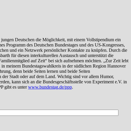
r, Neugier und Toleranz sowie die Bereitschaft, sich auf einen
t e.V. in Bonn wenden. Ansprechpartner ist Matthias Lichan (Tel.: