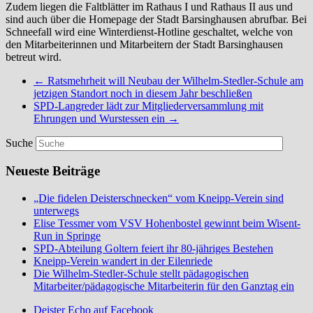
Zudem liegen die Faltblätter im Rathaus I und Rathaus II aus und
sind auch über die Homepage der Stadt Barsinghausen abrufbar. Bei
Schneefall wird eine Winterdienst-Hotline geschaltet, welche von
den Mitarbeiterinnen und Mitarbeitern der Stadt Barsinghausen
betreut wird.
←
Ratsmehrheit will Neubau der Wilhelm-Stedler-Schule am
jetzigen Standort noch in diesem Jahr beschließen
SPD-Langreder lädt zur Mitgliederversammlung mit
Ehrungen und Wurstessen ein
→
Suche
Neueste Beiträge
„Die fidelen Deisterschnecken“ vom Kneipp-Verein sind
unterwegs
Elise Tessmer vom VSV Hohenbostel gewinnt beim Wisent-
Run in Springe
SPD-Abteilung Goltern feiert ihr 80-jähriges Bestehen
Kneipp-Verein wandert in der Eilenriede
Die Wilhelm-Stedler-Schule stellt pädagogischen
Mitarbeiter/pädagogische Mitarbeiterin für den Ganztag ein
Deister Echo auf Facebook