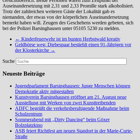
Gesichtsbereich.
Beide
Personen
waren
zum
Zeitpunkt
der
Auseinandersetzung
mit
2,31
und
2,33
Promille
stark
alkoholisiert.
Trotz der zahlreichen weiteren Gäste der Lokalität gab es
niemanden, der etwas von der körperlichen
Auseinandersetzung
bemerkt haben will.
Zeugen des Geschehens werden gebeten, sich
bei der Polizei Barsinghausen unter 05105
5230 zu melden.
←
Kinderfeuerwehr ist im bunten Herbstwald kreativ
Geldbörse weg: Diebespaar bestiehlt einen 91-Jährigen vor
der Klosterkirche
→
Suche
Neueste Beiträge
Jugendparlament Barsinghausen: Junge Menschen können
Demokratie aktiv mitgestalten
Kunstverein Barsinghausen eröffnet am 21. August neue
Ausstellung mit Werken von zwei Kunsttreibenden
ADFC begrüßt die verkehrsberuhigende Maßnahme beim
Schulzentrum
Sommerabend mit „Dirty Dancing“ beim Göxer
Bolzplatzkino
ASB feiert Richtfest am neuen Standort in der Marie-Curie-
Straße