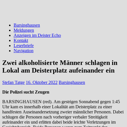
Barsinghausen
Meldungen
Anzeigen im Deister Echo
Kontakt
Leserbriefe
Navigation
Zwei alkoholisierte Männer schlagen in
Lokal am Deisterplatz aufeinander ein
Stefan Tatge
16. Oktober 2022
Barsinghausen
Die Polizei sucht Zeugen
BARSINGHAUSEN (red).
Am gestrigen Sonnabend gegen 1:45
Uhr kam es innerhalb einer Lokalität am Deisterplatz zu einer
handfesten
Auseinandersetzung
zweier
männlicher
Personen.
Dabei
schlugen
die
Personen
nach
vorheriger
verbaler
Streitigkeit
aufeinander
ein
und
erlitten
dab
ei
beide
leichte
Verletzungen
im